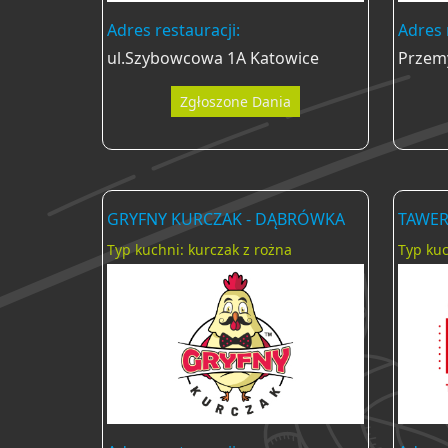
Adres restauracji:
Adres 
ul.Szybowcowa 1A Katowice
Przemy
Zgłoszone Dania
GRYFNY KURCZAK - DĄBRÓWKA
TAWER
Typ kuchni: kurczak z rożna
Typ kuc