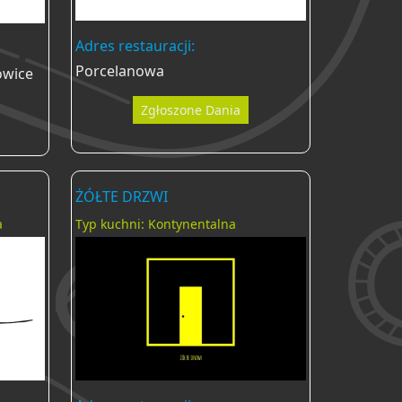
Adres restauracji:
Porcelanowa
owice
Zgłoszone Dania
ŻÓŁTE DRZWI
a
Typ kuchni: Kontynentalna