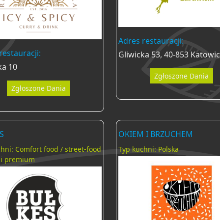
Adres restauracji:
restauracji:
Gliwicka 53, 40-853 Katowi
ka 10
Zgłoszone Dania
Zgłoszone Dania
S
OKIEM I BRZUCHEM
hni: Comfort food / street-food
Typ kuchni: Polska
ji premium