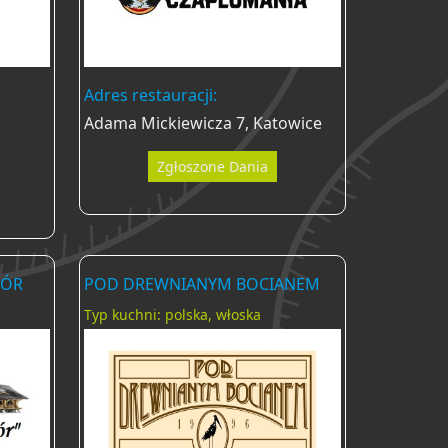
Adres restauracji:
Adama Mickiewicza 7, Katowice
Zgłoszone Dania
WÓR
POD DREWNIANYM BOCIANEM
Typ kuchni: polska, włoska