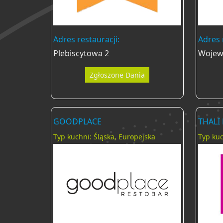
Adres restauracji:
Adres 
Plebiscytowa 2
Wojew
Zgłoszone Dania
GOODPLACE
THALI
Typ kuchni: Śląska, Europejska
Typ kuc