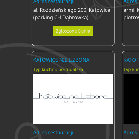
Adres restauracji:
Adres 
al. Roździeńskiego 200, Katowice
armii 
(parking CH Dąbrówka)
piotro
Zgłoszone Dania
KATOWICE NIE LIZBONA
KATO
Typ kuchni: portugalska
Typ kuc
Adres restauracji:
Adres 