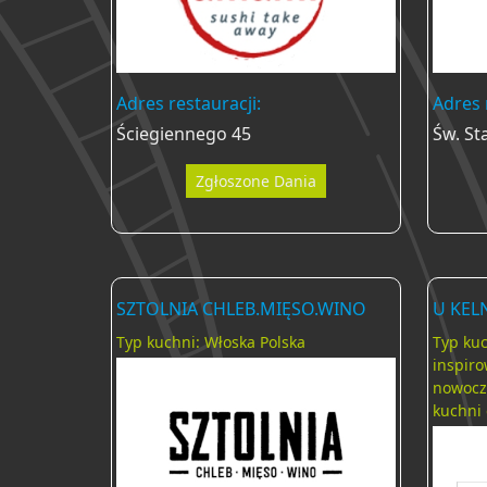
Adres restauracji:
Adres 
Ściegiennego 45
Św. St
Zgłoszone Dania
SZTOLNIA CHLEB.MIĘSO.WINO
U KE
Typ kuchni: Włoska Polska
Typ kuc
inspiro
nowocz
kuchni 