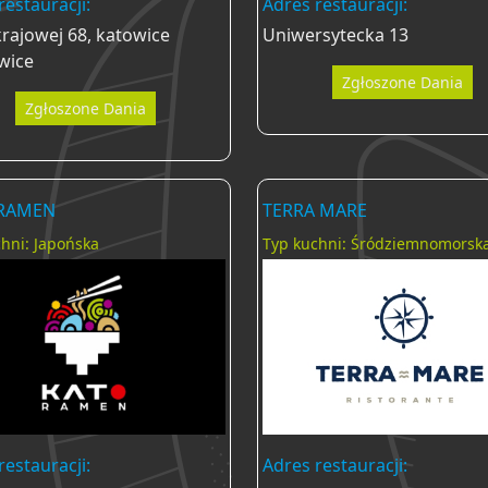
restauracji:
Adres restauracji:
krajowej 68, katowice
Uniwersytecka 13
wice
Zgłoszone Dania
Zgłoszone Dania
 RAMEN
TERRA MARE
hni: Japońska
Typ kuchni: Śródziemnomorsk
restauracji:
Adres restauracji: