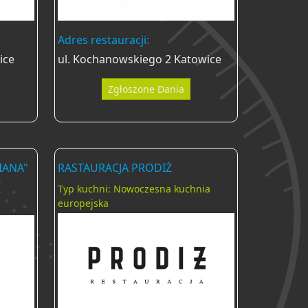
Adres restauracji:
ice
ul. Kochanowskiego 2 Katowice
Zgłoszone Dania
IANA"
RASTAURACJA PRODIŻ
Typ kuchni: Nowoczesna kuchnia
europejska