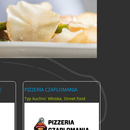
E
PIZZERIA CZAPLOMANIA
Typ kuchni: Włoska, Street food