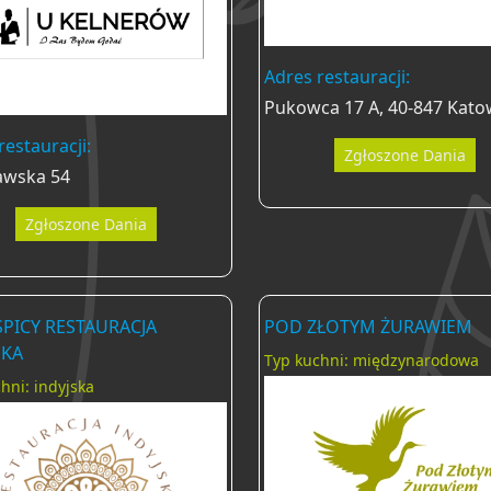
Adres restauracji:
Pukowca 17 A, 40-847 Kato
restauracji:
Zgłoszone Dania
awska 54
Zgłoszone Dania
 SPICY RESTAURACJA
POD ZŁOTYM ŻURAWIEM
SKA
Typ kuchni: międzynarodowa
hni: indyjska