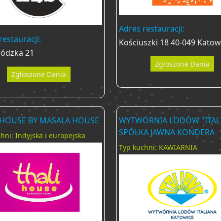
Adres restauracji:
restauracji:
Kościuszki 18 40-049 Katow
ódzka 21
Zgłoszone Dania
Zgłoszone Dania
 HOUSE BY MASALA HOUSE
WYTWÓRNIA LODÓW "ITAL
SPÓŁKA JAWNA KONDERA
hni: Indyjska i europejska
Typ kuchni: KAWIARNIA