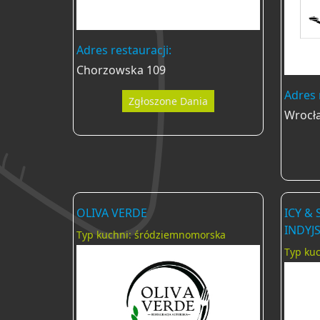
Adres restauracji:
Chorzowska 109
Adres 
Zgłoszone Dania
Wrocł
OLIVA VERDE
ICY &
INDYJ
Typ kuchni: śródziemnomorska
Typ kuc