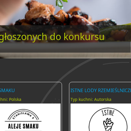
 zgłoszonych do konkursu
 SMAKU
ISTNE LODY RZEMIEŚLNICZ
hni: Polska
Typ kuchni: Autorska