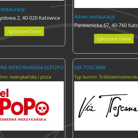
restauracji:
Adres restauracji:
słowa 2, 40-020 Katowice
Panewnicka 67, 40-760 Kat
Zgłoszone Dania
Zgłoszone Dania
NA MEKSYKAŃSKA ELPOPO
VIA TOSCANA
hni: meksykańska i pizza
Typ kuchni: Śródziemnomorsk