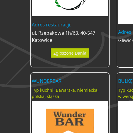
Adres restauracji:
Adres 
ul. Rzepakowa 1h/63, 40-547
Katowice
Gliwic
Zgłoszone Dania
WUNDERBAR
BUŁKĘ
Typ kuchni: Bawarska, niemiecka,
Typ kuc
polska, śląska
w wers