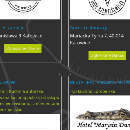
restauracji:
Adres restauracji:
anisława 9 Katowice
Mariacka Tylna 7, 40-014
Katowice
Zgłoszone Dania
Zgłoszone Dania
LNERÓW
RESTAURACJA MARYSIN D
hni: Kuchnia autorska
Typ kuchni: Europejska
wana kuchnią polską i śląską w
esnym wydaniu, z elementami
europejskiej