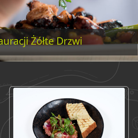
auracji Żółte Drzwi